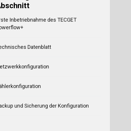
bschnitt
rste Inbetriebnahme des TECGET
owerflow+
echnisches Datenblatt
etzwerkkonfiguration
ählerkonfiguration
ackup und Sicherung der Konfiguration