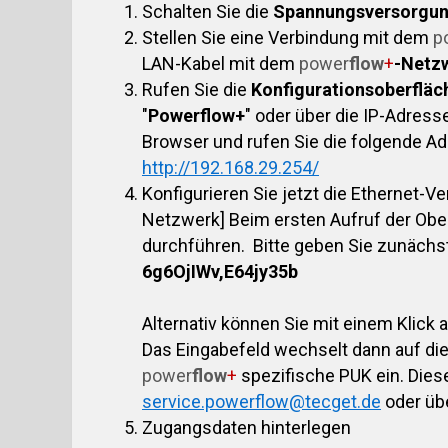
Schalten Sie die
Spannungsversorgu
Stellen Sie eine Verbindung mit dem
p
LAN-Kabel mit dem
power
flow
+
-Netz
Rufen Sie die
Konfigurationsoberflä
"
Powerflow+
" oder über die IP-Adress
Browser und rufen Sie die folgende A
http://192.168.29.254/
Konfigurieren Sie jetzt die Ethernet-V
Netzwerk] Beim ersten Aufruf der Ober
durchführen. Bitte geben Sie zunächst
6g6OjIWv,E64jy35b
Alternativ können Sie mit einem Klick 
Das Eingabefeld wechselt dann auf die
power
flow
+
spezifische PUK ein. Diese
service.powerflow@tecget.de
oder üb
Zugangsdaten hinterlegen