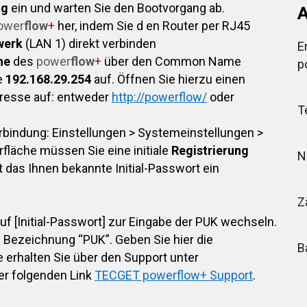
ng
ein und warten Sie den Bootvorgang ab.
A
ower
flow
+
her, indem Sie d en Router per RJ45
werk
(LAN 1) direkt verbinden
E
che
des
power
flow
+
über den Common Name
p
e
192.168.29.254
auf. Öffnen Sie hierzu einen
dresse auf: entweder
http://powerflow/
oder
T
erbindung: Einstellungen > Systemeinstellungen >
fläche müssen Sie eine initiale
Registrierung
N
 das Ihnen bekannte Initial-Passwort ein
Z
auf [Initial-Passwort] zur Eingabe der PUK wechseln.
 Bezeichnung “PUK”. Geben Sie hier die
B
 erhalten Sie über den Support unter
er folgenden Link
TECGET powerflow+ Support
.