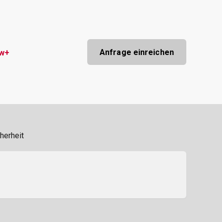
Anfrage einreichen
ow+
herheit