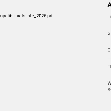
A
atibilitaetsliste_2025.pdf
L
G
O
T
W
S