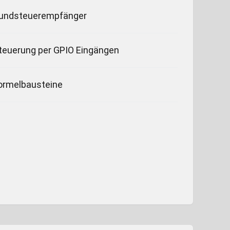
undsteuerempfänger
teuerung per GPIO Eingängen
ormelbausteine