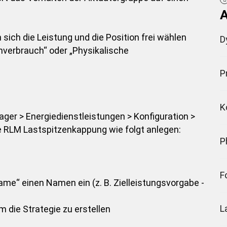
A
 sich die Leistung und die Position frei wählen
D
nverbrauch“ oder „Physikalische
P
K
ger > Energiedienstleistungen > Konfiguration >
ie RLM Lastspitzenkappung wie folgt anlegen:
P
F
ame“ einen Namen ein (z. B. Zielleistungsvorgabe -
L
m die Strategie zu erstellen