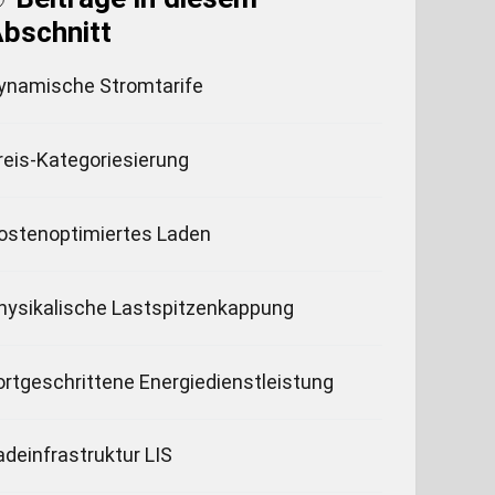
bschnitt
ynamische Stromtarife
reis-Kategoriesierung
ostenoptimiertes Laden
hysikalische Lastspitzenkappung
ortgeschrittene Energiedienstleistung
adeinfrastruktur LIS