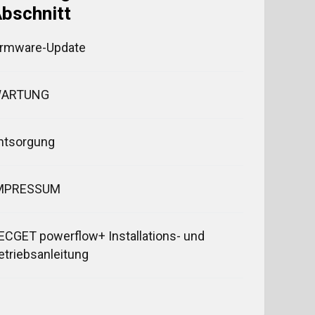
bschnitt
irmware-Update
ARTUNG
ntsorgung
MPRESSUM
ECGET powerflow+ Installations- und
etriebsanleitung