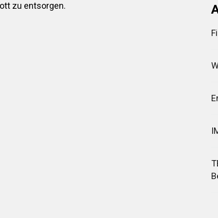
ott zu entsorgen.
A
F
W
E
I
T
B