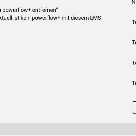
N
m powerflow+ entfernen“
„Aktuell ist kein powerflow+ mit diesem EMS
T
T
T
T