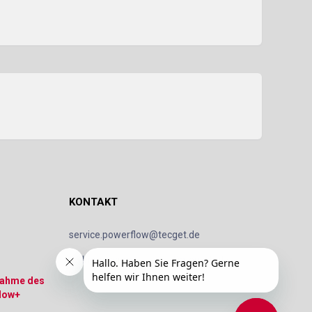
KONTAKT
service.powerflow@tecget.de
Impressum
Datenschutz
nahme des
low+