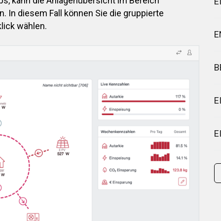
ps, kann die Anlagenübersicht im Bereich
E
. In diesem Fall können Sie die gruppierte
lick wählen.
E
B
E
E