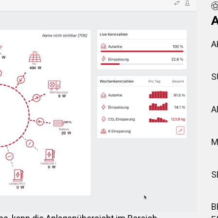
A
A
S
A
M
S
B