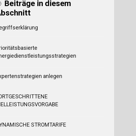
Beiträge in diesem
bschnitt
egriffserklärung
rioritätsbasierte
nergiedienstleistungsstrategien
xpertenstrategien anlegen
ORTGESCHRITTENE
IELLEISTUNGSVORGABE
YNAMISCHE STROMTARIFE