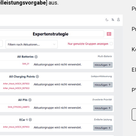
elleistungsvorgabe
] aus.
P
P
K
E
P