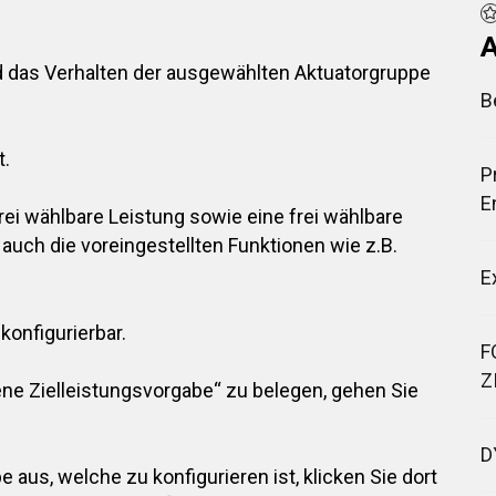
A
rd das Verhalten der ausgewählten Aktuatorgruppe
B
t.
P
E
frei wählbare Leistung sowie eine frei wählbare
d auch die voreingestellten Funktionen wie z.B.
E
konfigurierbar.
F
Z
ene Zielleistungsvorgabe“ zu belegen, gehen Sie
D
 aus, welche zu konfigurieren ist, klicken Sie dort