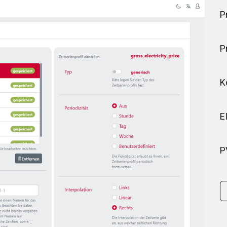
P
P
K
E
P