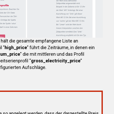
" hält die gesamte empfangene Liste an
l "
high_price
" führt die Zeiträume, in denen ein
um_price
" die mit mittleren und das Profil
eitserienprofil “
gross_electricity_price
”
nfigurierten Aufschläge.
le so angelegt werden, dass der dargestellte Preis