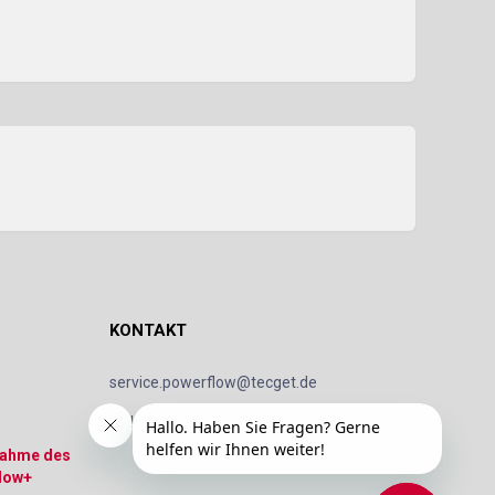
KONTAKT
service.powerflow@tecget.de
Impressum
Datenschutz
nahme des
low+