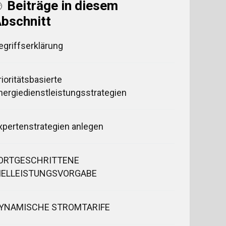
Beiträge in diesem
bschnitt
egriffserklärung
rioritätsbasierte
nergiedienstleistungsstrategien
xpertenstrategien anlegen
ORTGESCHRITTENE
IELLEISTUNGSVORGABE
YNAMISCHE STROMTARIFE