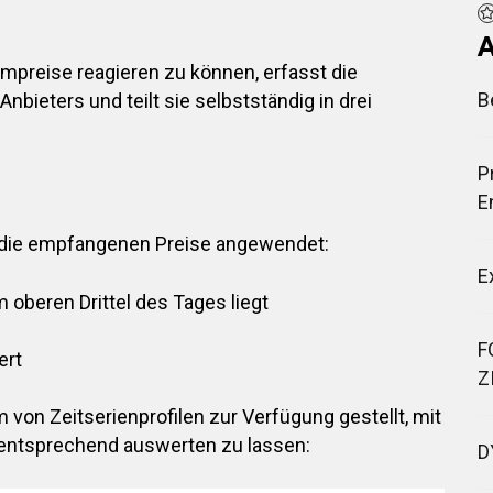
A
mpreise reagieren zu können, erfasst die
B
Anbieters und teilt sie selbstständig in drei
P
E
f die empfangenen Preise angewendet:
E
m oberen Drittel des Tages liegt
F
ert
Z
von Zeitserienprofilen zur Verfügung gestellt, mit
entsprechend auswerten zu lassen:
D